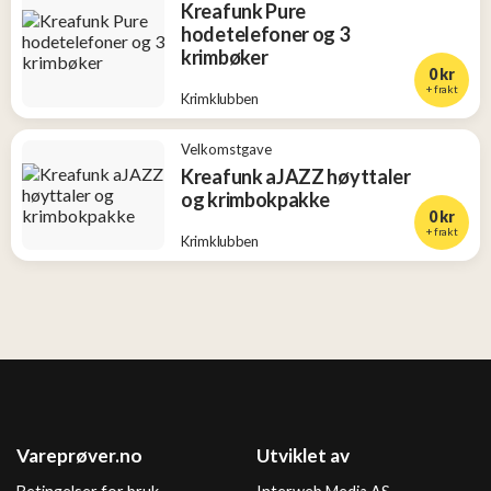
Kreafunk Pure
hodetelefoner og 3
krimbøker
0 kr
+ frakt
Krimklubben
Velkomstgave
Kreafunk aJAZZ høyttaler
og krimbokpakke
0 kr
+ frakt
Krimklubben
Vareprøver.no
Utviklet av