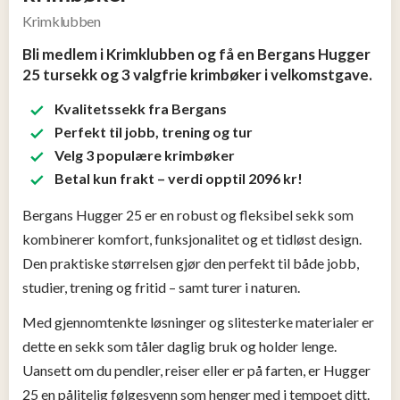
Tjen
Krimklubben
penger
13
Bli medlem i Krimklubben og få en Bergans Hugger
25 tursekk og 3 valgfrie krimbøker i velkomstgave.
Konkurranser
Kvalitetssekk fra Bergans
Perfekt til jobb, trening og tur
Populære
Velg 3 populære krimbøker
tilbud
Betal kun frakt – verdi opptil 2096 kr!
Bergans Hugger 25 er en robust og fleksibel sekk som
Nye
kombinerer komfort, funksjonalitet og et tidløst design.
tilbud
Den praktiske størrelsen gjør den perfekt til både jobb,
studier, trening og fritid – samt turer i naturen.
Med gjennomtenkte løsninger og slitesterke materialer er
dette en sekk som tåler daglig bruk og holder lenge.
Uansett om du pendler, reiser eller er på farten, er Hugger
25 en pålitelig følgesvenn som henger med i tempoet ditt.