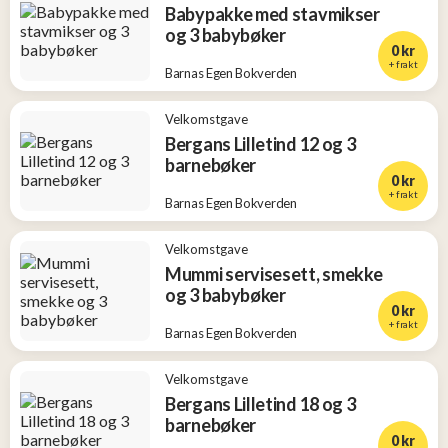
Babypakke med stavmikser
og 3 babybøker
0 kr
+ frakt
Barnas Egen Bokverden
Velkomstgave
Bergans Lilletind 12 og 3
barnebøker
0 kr
+ frakt
Barnas Egen Bokverden
Velkomstgave
Mummi servisesett, smekke
og 3 babybøker
0 kr
+ frakt
Barnas Egen Bokverden
Velkomstgave
Bergans Lilletind 18 og 3
barnebøker
0 kr