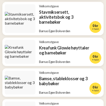
Velkomstgave
Stavmiksersett,
aktivitetsbok og 3
barnebøker
0 kr
+ frakt
Barnas Egen Bokverden
Velkomstgave
Kreafunk Glowie høyttaler
og barnebøker
0 kr
+ frakt
Barnas Egen Bokverden
Velkomstgave
Bamse, stableklosser og 3
babybøker
0 kr
+ frakt
Barnas Egen Bokverden
Velkomstgave