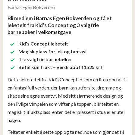
Tjen
Barnas Egen Bokverden
penger
13
Bli medlem i Barnas Egen Bokverden og få et
leketelt fra Kid’s Concept og 3 valgfrie
barnebøker i velkomstgave.
Konkurranser
Kid’s Concept leketelt
Magisk plass for lek og fantasi
Populære
tilbud
Tre valgfrie barnebøker
Betal kun frakt – verdi opptil 1525 kr!
Nye
Dette leketeltet fra Kid’s Concept er som en liten portal til
tilbud
en fantasifull verden, der barn kan utforske, drømme og
skape sine egne eventyr. Med sitt sjarmerende design og
den livlige vimpelen som vifter på toppen, blir teltet en
magisk tilfluktsplass, enten det er plassert i stua eller ute i
hagen.
Teltet er enkelt å sette opp og ta ned, noe som gjør det til