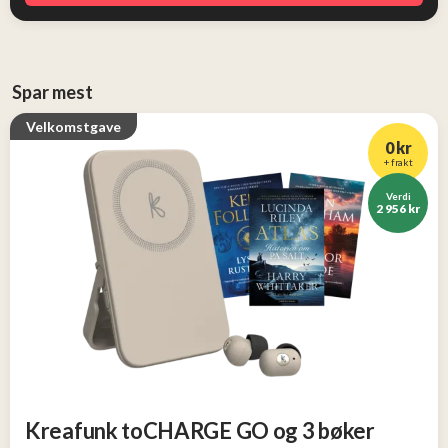
Spar mest
Velkomstgave
0 kr
+ frakt
Verdi
2 956 kr
Kreafunk toCHARGE GO og 3 bøker