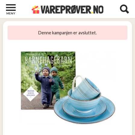
MENY
Barn
22
Denne kampanjen er avsluttet.
Barberhøvler
2
Bøker
31
Diverse
6
Elektronikk
10
Kosttilskudd
13
Skjønnhet
5
Streaming
2
Undertøy
2