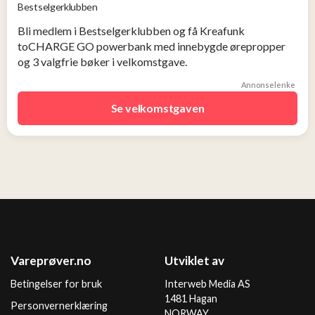
Bestselgerklubben
Bli medlem i Bestselgerklubben og få Kreafunk
toCHARGE GO powerbank med innebygde ørepropper
og 3 valgfrie bøker i velkomstgave.
Annonselenke
Se velkomstgaven
Vareprøver.no
Utviklet av
Betingelser for bruk
Interweb Media AS
1481 Hagan
Personvernerklæring
NORWAY