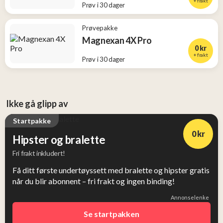
+ frakt
Prøv i 30 dager
Prøvepakke
Magnexan 4X Pro
0 kr
+ frakt
Prøv i 30 dager
Ikke gå glipp av
Startpakke
0 kr
Hipster og bralette
Fri frakt inkludert!
Få ditt første undertøyssett med bralette og hipster gratis
når du blir abonnent – fri frakt og ingen binding!
Annonselenke
Se startpakken