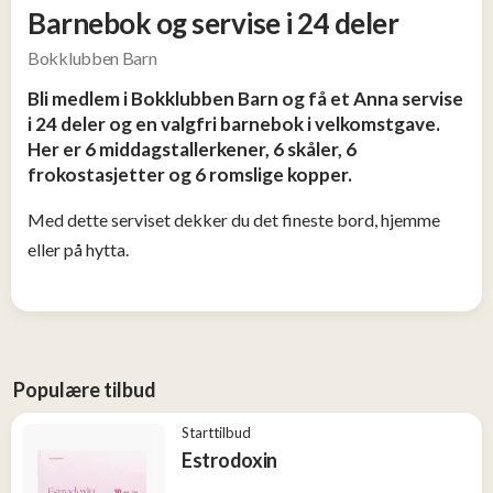
Tjen
Barnebok og servise i 24 deler
penger
Bokklubben Barn
13
Bli medlem i Bokklubben Barn og få et Anna servise
Konkurranser
i 24 deler og en valgfri barnebok i velkomstgave.
Her er 6 middagstallerkener, 6 skåler, 6
frokostasjetter og 6 romslige kopper.
Populære
tilbud
Med dette serviset dekker du det fineste bord, hjemme
eller på hytta.
Nye
tilbud
Populære tilbud
Starttilbud
Estrodoxin