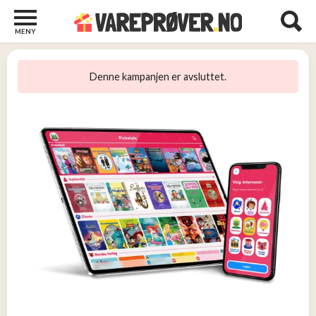
MENY
Barn
22
Denne kampanjen er avsluttet.
Barberhøvler
2
Bøker
31
Diverse
6
Elektronikk
10
Kosttilskudd
13
Skjønnhet
5
Streaming
2
Undertøy
2