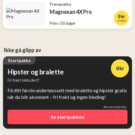
Prøvepakke
Magnexan 4X Pro
0 kr
+ frakt
Prøv i 30 dager
Ikke gå glipp av
Startpakke
0 kr
Hipster og bralette
Fri frakt inkludert!
Få ditt første undertøyssett med bralette og hipster gratis
når du blir abonnent – fri frakt og ingen binding!
Annonselenke
Se startpakken