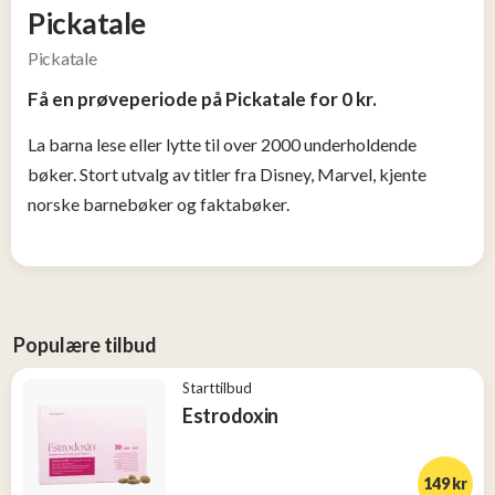
Tjen
Pickatale
penger
Pickatale
13
Få en prøveperiode på Pickatale for 0 kr.
Konkurranser
La barna lese eller lytte til over 2000 underholdende
bøker. Stort utvalg av titler fra Disney, Marvel, kjente
Populære
norske barnebøker og faktabøker.
tilbud
Nye
tilbud
Populære tilbud
Starttilbud
Estrodoxin
149 kr