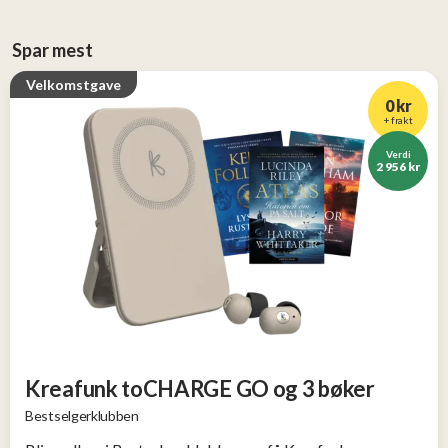
Spar mest
Velkomstgave
0 kr
+ frakt
Verdi
2 956 kr
Kreafunk toCHARGE GO og 3 bøker
Bestselgerklubben