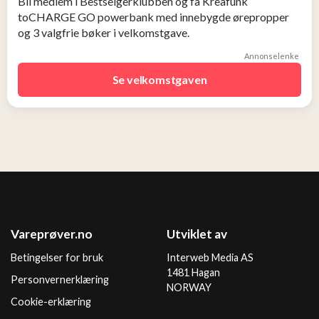
Bli medlem i Bestselgerklubben og få Kreafunk
toCHARGE GO powerbank med innebygde ørepropper
og 3 valgfrie bøker i velkomstgave.
Annonselenke
Se velkomstgaven
Vareprøver.no
Utviklet av
Betingelser for bruk
Interweb Media AS
1481 Hagan
Personvernerklæring
NORWAY
Cookie-erklæring