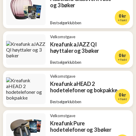
og 3 bøker
0 kr
+ frakt
Bestselgerklubben
Velkomstgave
Kreafunk aJAZZ QI
høyttaler og 3 bøker
0 kr
+ frakt
Bestselgerklubben
Velkomstgave
Kreafunk aHEAD 2
hodetelefoner og bokpakke
0 kr
+ frakt
Bestselgerklubben
Velkomstgave
Kreafunk Pure
hodetelefoner og 3 bøker