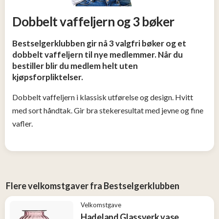
Tjen
penger
Dobbelt vaffeljern og 3 bøker
13
Bestselgerklubben gir nå 3 valgfri bøker og et
Konkurranser
dobbelt vaffeljern til nye medlemmer. Når du
bestiller blir du medlem helt uten
kjøpsforpliktelser.
Populære
tilbud
Dobbelt vaffeljern i klassisk utførelse og design. Hvitt
med sort håndtak. Gir bra stekeresultat med jevne og fine
Nye
vafler.
tilbud
Flere velkomstgaver fra Bestselgerklubben
Velkomstgave
Hadeland Glassverk vase