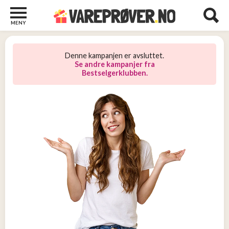
MENY
Barn
22
Denne kampanjen er avsluttet.
Barberhøvler
Se andre kampanjer fra
Bestselgerklubben.
2
Bøker
31
Diverse
6
Elektronikk
10
Kosttilskudd
13
Skjønnhet
5
Streaming
2
Undertøy
2