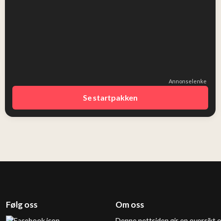
Annonselenke
Se startpakken
Følg oss
Om oss
Denne nettsiden gir en oversikt 