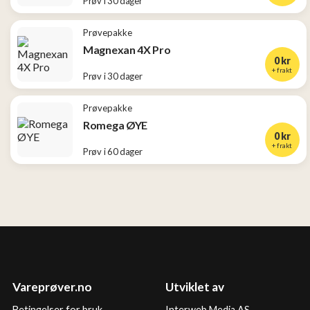
Prøv i 30 dager
Prøvepakke
Magnexan 4X Pro
0 kr
+ frakt
Prøv i 30 dager
Prøvepakke
Romega ØYE
0 kr
+ frakt
Prøv i 60 dager
Vareprøver.no
Utviklet av
Betingelser for bruk
Interweb Media AS