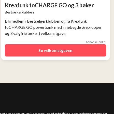
Kreafunk toCHARGE GO og 3 bøker
Bestselgerklubben
Bli medlem i Bestselgerklubben og få Kreafunk
toCHARGE GO powerbank med innebygde ørepropper
og 3 valgfrie bøker i velkomstgave.
Annonselenke
Se velkomstgaven
over vareprøver, velkomstgaver, startpakker, prøveabonnement og