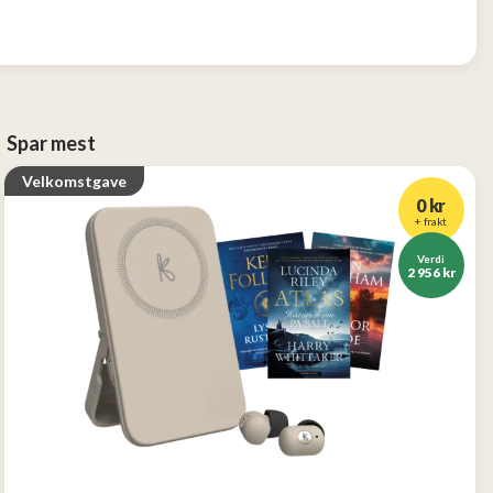
Spar mest
Velkomstgave
0 kr
+ frakt
Verdi
2 956 kr