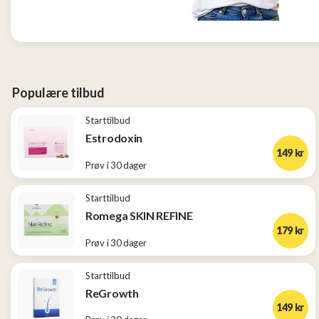
Tjen
penger
13
Konkurranser
Populære tilbud
Starttilbud
Populære
tilbud
Estrodoxin
149 kr
Prøv i 30 dager
Nye
tilbud
Starttilbud
Romega SKIN REFINE
179 kr
Prøv i 30 dager
Starttilbud
ReGrowth
149 kr