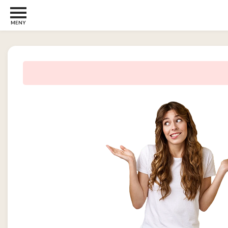
MENY
Barn
22
Barberhøvler
2
Bøker
31
Diverse
6
Elektronikk
10
Kosttilskudd
13
Skjønnhet
5
Streaming
2
Undertøy
2