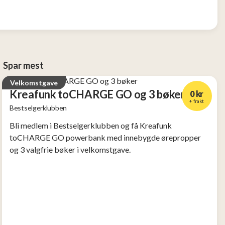
Spar mest
Velkomstgave
Kreafunk toCHARGE GO og 3 bøker
0 kr
+ frakt
Bestselgerklubben
Verdi
2 956 kr
Bli medlem i Bestselgerklubben og få Kreafunk
toCHARGE GO powerbank med innebygde ørepropper
og 3 valgfrie bøker i velkomstgave.