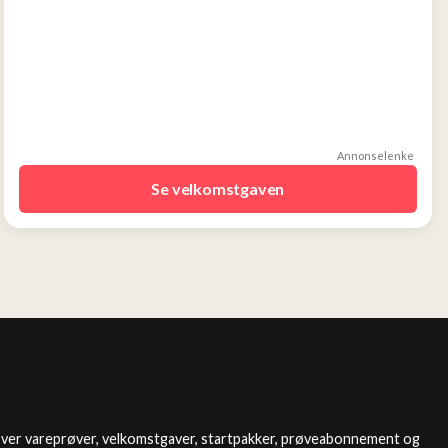
Annonselenke
Se velkomstgaven
over vareprøver, velkomstgaver, startpakker, prøveabonnement og