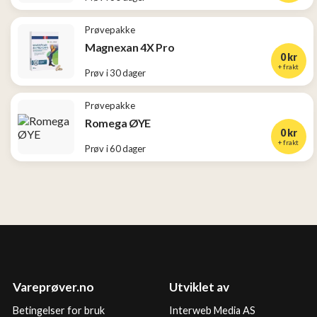
Prøvepakke
Magnexan 4X Pro
0 kr
+ frakt
Prøv i 30 dager
Prøvepakke
Romega ØYE
0 kr
+ frakt
Prøv i 60 dager
Vareprøver.no
Utviklet av
Betingelser for bruk
Interweb Media AS