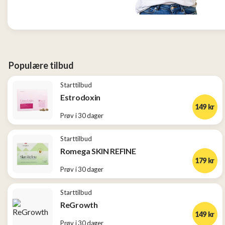
Tjen
penger
13
Konkurranser
Populære tilbud
Starttilbud
Populære
tilbud
Estrodoxin
149 kr
Prøv i 30 dager
Nye
tilbud
Starttilbud
Romega SKIN REFINE
179 kr
Prøv i 30 dager
Starttilbud
ReGrowth
149 kr
Prøv i 30 dager