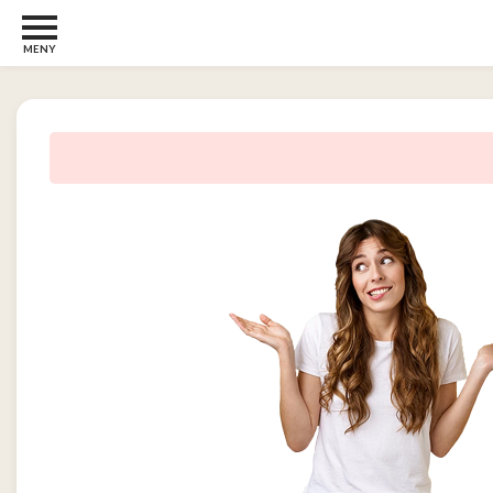
MENY
Barn
22
Barberhøvler
2
Bøker
31
Diverse
6
Elektronikk
10
Kosttilskudd
13
Skjønnhet
5
Streaming
2
Undertøy
2