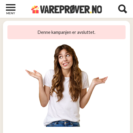
MENY
Barn
22
Denne kampanjen er avsluttet.
Barberhøvler
2
Bøker
31
Diverse
6
Elektronikk
10
Kosttilskudd
13
Skjønnhet
5
Streaming
2
Undertøy
2