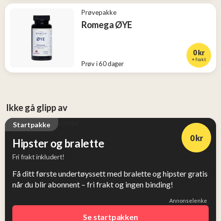
Prøvepakke
Romega ØYE
0 kr
+ frakt
Prøv i 60 dager
Ikke gå glipp av
Startpakke
0 kr
Hipster og bralette
Fri frakt inkludert!
Få ditt første undertøyssett med bralette og hipster gratis
når du blir abonnent – fri frakt og ingen binding!
Annonselenke
Se startpakken