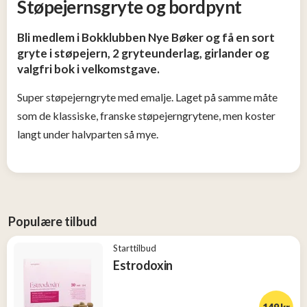
Støpejernsgryte og bordpynt
Tjen
penger
Bli medlem i Bokklubben Nye Bøker og få en sort
13
gryte i støpejern, 2 gryteunderlag, girlander og
valgfri bok i velkomstgave.
Konkurranser
Super støpejerngryte med emalje. Laget på samme måte
som de klassiske, franske støpejerngrytene, men koster
Populære
tilbud
langt under halvparten så mye.
Nye
tilbud
Populære tilbud
Starttilbud
Estrodoxin