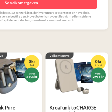
Se velkomstgaven
t ca. 22 ganger i året, der hver utgave presenterer en hovedbok.
 selv avbestille den. Hovedbøker kan avbestilles via medlemssidene
øpsforpliktelser i klubben, men du må være medlem i ett år.
ve
Velkomstgave
0 kr
0 kr
+ frakt
+ frakt
Verdi
Verdi
2 806 kr
2 956 kr
nk Pure
Kreafunk toCHARGE