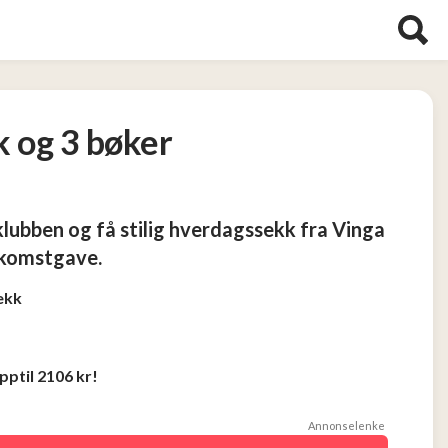
k og 3 bøker
klubben og få stilig hverdagssekk fra Vinga
elkomstgave.
ekk
pptil 2106 kr!
Annonselenke