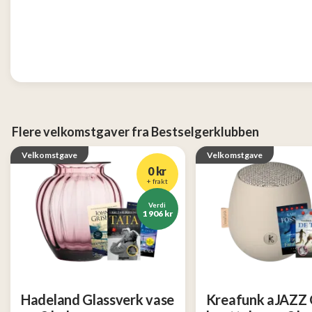
Tjen
penger
13
Konkurranser
Populære
Flere velkomstgaver fra Bestselgerklubben
tilbud
Velkomstgave
Velkomstgave
0 kr
Nye
+ frakt
tilbud
Verdi
1 906 kr
Hadeland Glassverk vase
Kreafunk aJAZZ 