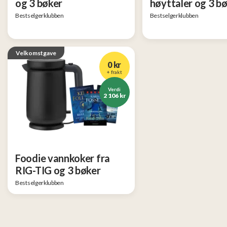
og 3 bøker
høyttaler og 3 b
Bestselgerklubben
Bestselgerklubben
Velkomstgave
0 kr
+ frakt
Verdi
2 106 kr
Foodie vannkoker fra
RIG-TIG og 3 bøker
Bestselgerklubben