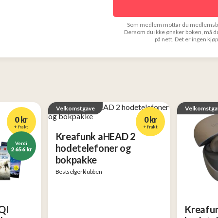
Som medlem mottar du medlemsblade
Dersom du ikke ønsker boken, må du
på nett. Det er ingen kj
Velkomstgave
Velkomstga
0 kr
0 kr
+ frakt
+ frakt
Kreafunk aHEAD 2
Verdi
Verdi
hodetelefoner og
2 656 kr
2 750 kr
bokpakke
Bestselgerklubben
QI
Kreafu