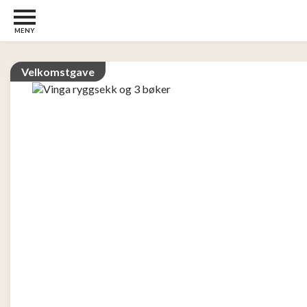
MENY
Barn
22
Velkomstgave
Barberhøvler
2
Bøker
31
Diverse
6
Elektronikk
10
Kosttilskudd
13
Skjønnhet
5
Streaming
2
Undertøy
2