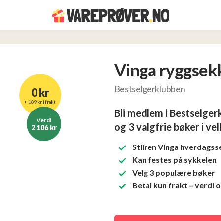
Vinga ryggsek
Bestselgerklubben
0 kr
+ 189 kr i frakt
Bli medlem i Bestselger
Verdi
og 3 valgfrie bøker i v
2 106 kr
Stilren Vinga hverdagss
Kan festes på sykkelen
Velg 3 populære bøker
Betal kun frakt – verdi o