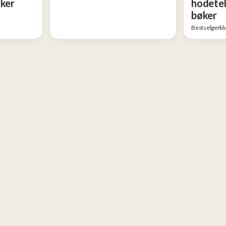
øker
hodetel
bøker
Bestselgerkl