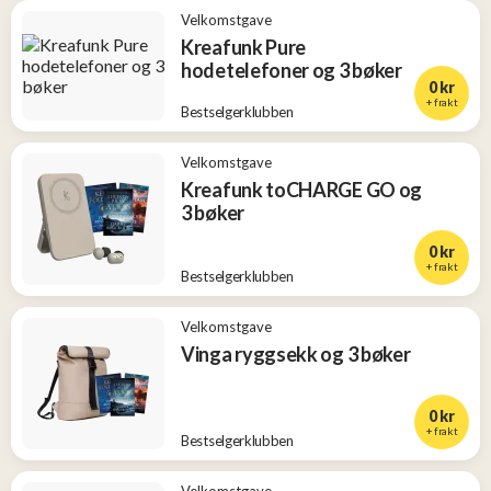
Velkomstgave
Kreafunk Pure
hodetelefoner og 3 bøker
0 kr
+ frakt
Bestselgerklubben
Velkomstgave
Kreafunk toCHARGE GO og
3 bøker
0 kr
+ frakt
Bestselgerklubben
Velkomstgave
Vinga ryggsekk og 3 bøker
0 kr
+ frakt
Bestselgerklubben
Velkomstgave