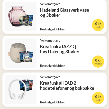
Velkomstgave
Hadeland Glassverk vase
og 3 bøker
0 kr
+ frakt
Bestselgerklubben
Velkomstgave
Kreafunk aJAZZ QI
høyttaler og 3 bøker
0 kr
+ frakt
Bestselgerklubben
Velkomstgave
Kreafunk aHEAD 2
hodetelefoner og bokpakke
0 kr
+ frakt
Bestselgerklubben