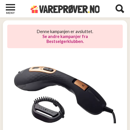
MENY
Barn
22
Denne kampanjen er avsluttet.
Barberhøvler
Se andre kampanjer fra
Bestselgerklubben.
2
Bøker
31
Diverse
6
Elektronikk
10
Kosttilskudd
13
Skjønnhet
5
Streaming
2
Undertøy
2