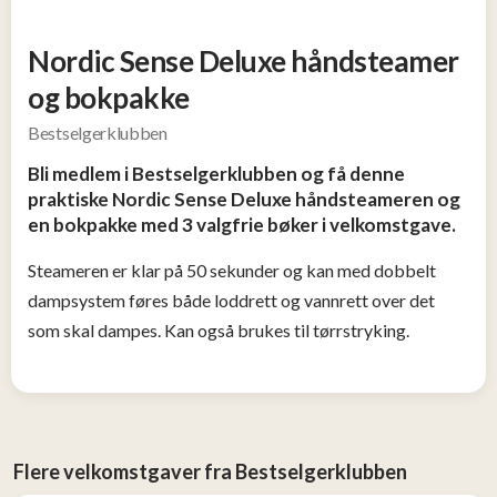
Tjen
penger
Nordic Sense Deluxe håndsteamer
13
og bokpakke
Konkurranser
Bestselgerklubben
Bli medlem i Bestselgerklubben og få denne
Populære
praktiske Nordic Sense Deluxe håndsteameren og
tilbud
en bokpakke med 3 valgfrie bøker i velkomstgave.
Steameren er klar på 50 sekunder og kan med dobbelt
Nye
tilbud
dampsystem føres både loddrett og vannrett over det
som skal dampes. Kan også brukes til tørrstryking.
Flere velkomstgaver fra Bestselgerklubben