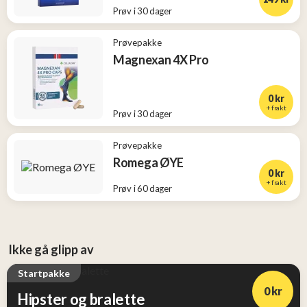
Prøv i 30 dager
Prøvepakke
Magnexan 4X Pro
0 kr
+ frakt
Prøv i 30 dager
Prøvepakke
Romega ØYE
0 kr
+ frakt
Prøv i 60 dager
Ikke gå glipp av
Startpakke
0 kr
Hipster og bralette