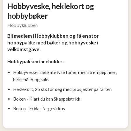
Tjen
Hobbyveske, heklekort og
penger
hobbybøker
13
Hobbyklubben
Konkurranser
Bli medlem i Hobbyklubben og få en stor
hobbypakke med bøker og hobbyveske i
velkomstgave.
Populære
tilbud
Hobbypakken inneholder:
Hobbyveske i delikate lyse toner, med strømpepinner,
Nye
tilbud
heklenåler og saks
Heklekort, 25 stk for deg med prosjekter på farten
Boken - Klart du kan Skappelstrikk
Boken - Fridas fargesirkus