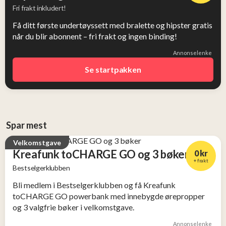
Fri frakt inkludert!
Få ditt første undertøyssett med bralette og hipster gratis
når du blir abonnent – fri frakt og ingen binding!
Annonselenke
Se startpakken
Spar mest
Velkomstgave
Kreafunk toCHARGE GO og 3 bøker
0 kr
+ frakt
Bestselgerklubben
Verdi
Bli medlem i Bestselgerklubben og få Kreafunk
2 956 kr
toCHARGE GO powerbank med innebygde ørepropper
og 3 valgfrie bøker i velkomstgave.
Annonselenke