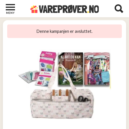
MENY
Barn
22
Denne kampanjen er avsluttet.
Barberhøvler
2
Bøker
31
Diverse
6
Elektronikk
10
Kosttilskudd
13
Skjønnhet
5
Streaming
2
Undertøy
2