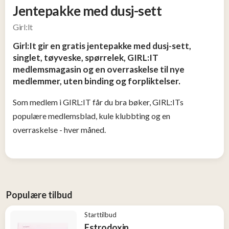
Tjen
Jentepakke med dusj-sett
penger
Girl:It
13
Girl:It gir en gratis jentepakke med dusj-sett,
Konkurranser
singlet, tøyveske, spørrelek, GIRL:IT
medlemsmagasin og en overraskelse til nye
medlemmer, uten binding og forpliktelser.
Populære
tilbud
Som medlem i GIRL:IT får du bra bøker, GIRL:ITs
populære medlemsblad, kule klubbting og en
Nye
overraskelse - hver måned.
tilbud
Populære tilbud
Starttilbud
Estrodoxin