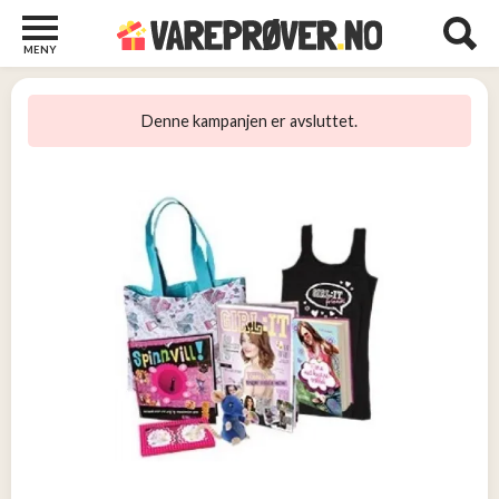
MENY
Barn
22
Denne kampanjen er avsluttet.
Barberhøvler
2
Bøker
31
Diverse
6
Elektronikk
10
Kosttilskudd
13
Skjønnhet
5
Streaming
2
Undertøy
2