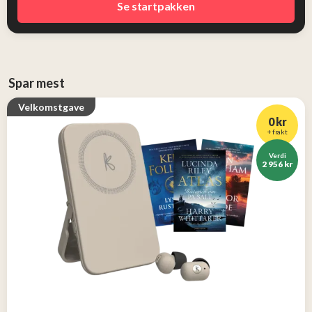
Se startpakken
Spar mest
Velkomstgave
0 kr
+ frakt
Verdi
2 956 kr