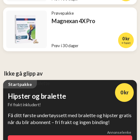
Prøvepakke
Magnexan 4X Pro
0 kr
+ frakt
Prøv i 30 dager
Ikke gå glipp av
Startpakke
0 kr
Hipster og bralette
Fri frakt inkludert!
Få ditt første undertøyssett med bralette og hipster gratis
når du blir abonnent – fri frakt og ingen binding!
Annonselenke