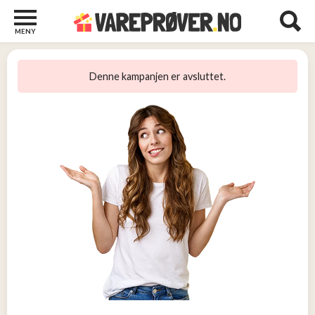
MENY
Barn
22
Denne kampanjen er avsluttet.
Barberhøvler
2
Bøker
31
Diverse
6
Elektronikk
10
Kosttilskudd
13
Skjønnhet
5
Streaming
2
Undertøy
2