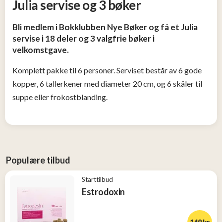
Julia servise og 3 bøker
Tjen
penger
Bli medlem i Bokklubben Nye Bøker og få et Julia
13
servise i 18 deler og 3 valgfrie bøker i
velkomstgave.
Konkurranser
Komplett pakke til 6 personer. Serviset består av 6 gode
kopper, 6 tallerkener med diameter 20 cm, og 6 skåler til
Populære
tilbud
suppe eller frokostblanding.
Nye
tilbud
Populære tilbud
Starttilbud
Estrodoxin