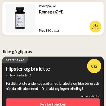
Prøvepakke
Romega ØYE
0 kr
+ frakt
Prøv i 60 dager
Ikke gå glipp av
Startpakke
0 kr
Hipster og bralette
Fri frakt inkludert!
Få ditt første undertøyssett med bralette og hipster gratis
når du blir abonnent – fri frakt og ingen binding!
Annonselenke
Se startpakken