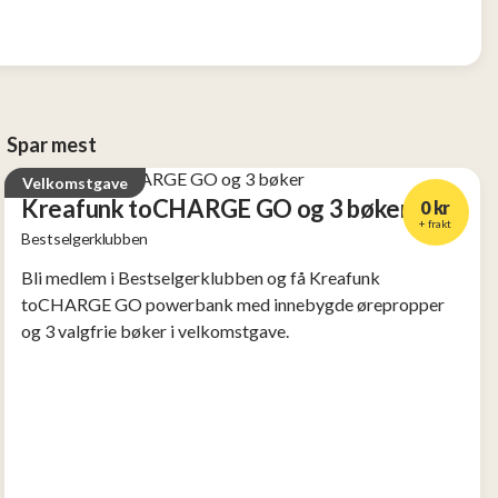
Spar mest
Velkomstgave
Kreafunk toCHARGE GO og 3 bøker
0 kr
+ frakt
Bestselgerklubben
Verdi
2 956 kr
Bli medlem i Bestselgerklubben og få Kreafunk
toCHARGE GO powerbank med innebygde ørepropper
og 3 valgfrie bøker i velkomstgave.