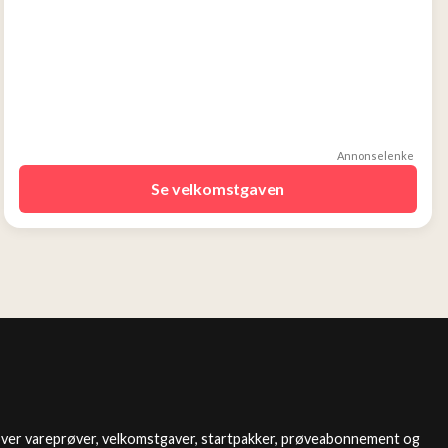
Annonselenke
Se velkomstgaven
over vareprøver, velkomstgaver, startpakker, prøveabonnement og