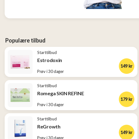
Tjen
penger
13
Konkurranser
Populære tilbud
Starttilbud
Populære
tilbud
Estrodoxin
149 kr
Prøv i 30 dager
Nye
tilbud
Starttilbud
Romega SKIN REFINE
179 kr
Prøv i 30 dager
Starttilbud
ReGrowth
149 kr
Prøv i 30 dager