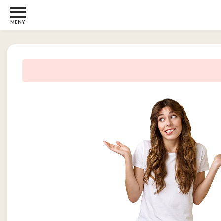
MENY
Barn
22
Barberhøvler
2
Bøker
31
Diverse
6
Elektronikk
10
Kosttilskudd
13
Skjønnhet
5
Streaming
2
Undertøy
2