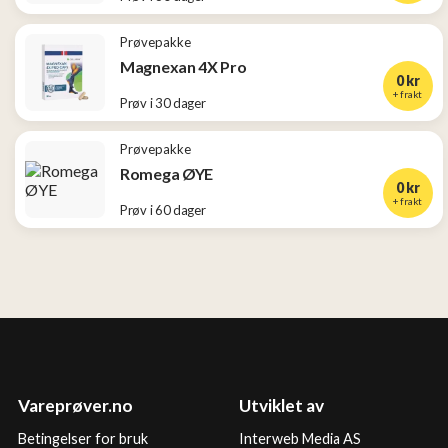
Prøvepakke
Magnexan 4X Pro
0 kr
+ frakt
Prøv i 30 dager
Prøvepakke
Romega ØYE
0 kr
+ frakt
Prøv i 60 dager
Vareprøver.no
Utviklet av
Betingelser for bruk
Interweb Media AS