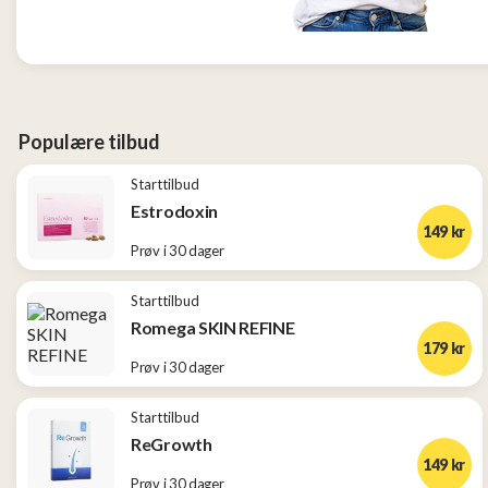
Tjen
penger
13
Konkurranser
Populære tilbud
Starttilbud
Populære
tilbud
Estrodoxin
149 kr
Prøv i 30 dager
Nye
tilbud
Starttilbud
Romega SKIN REFINE
179 kr
Prøv i 30 dager
Starttilbud
ReGrowth
149 kr
Prøv i 30 dager