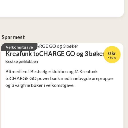
Spar mest
Velkomstgave
Kreafunk toCHARGE GO og 3 bøker
0 kr
+ frakt
Bestselgerklubben
Verdi
2 956 kr
Bli medlem i Bestselgerklubben og få Kreafunk
toCHARGE GO powerbank med innebygde ørepropper
og 3 valgfrie bøker i velkomstgave.