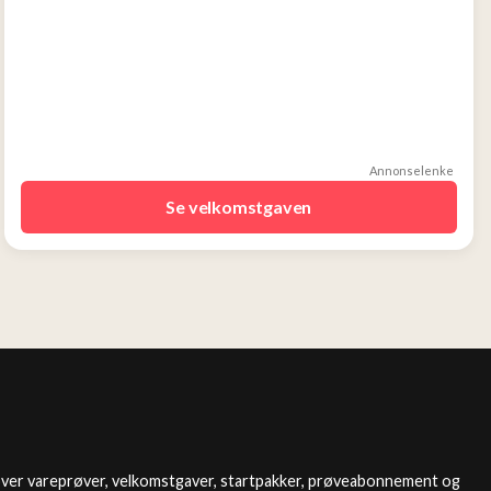
Annonselenke
Se velkomstgaven
over vareprøver, velkomstgaver, startpakker, prøveabonnement og