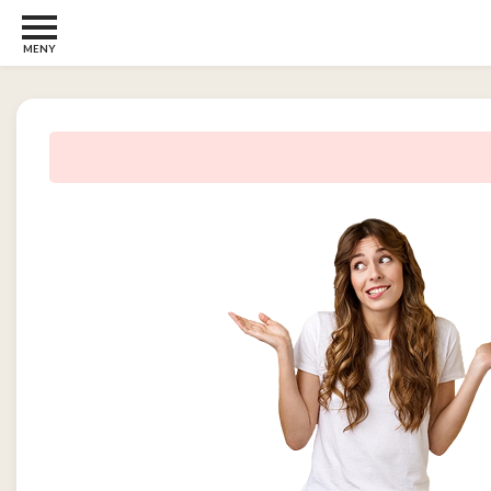
MENY
Barn
22
Barberhøvler
2
Bøker
31
Diverse
6
Elektronikk
10
Kosttilskudd
13
Skjønnhet
5
Streaming
2
Undertøy
2