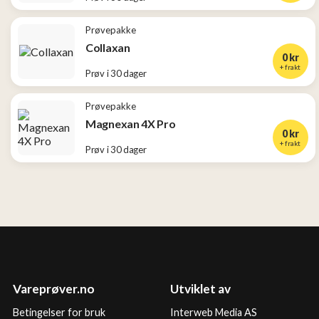
Prøvepakke
Collaxan
0 kr
+ frakt
Prøv i 30 dager
Prøvepakke
Magnexan 4X Pro
0 kr
+ frakt
Prøv i 30 dager
Vareprøver.no
Utviklet av
Betingelser for bruk
Interweb Media AS