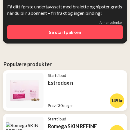
Få ditt første undertøyssett med bralette og hipster gratis
når du blir abonnent – fri frakt og ingen binding!
Annonselenke
Se startpakken
Populære produkter
Starttilbud
Estrodoxin
149 kr
Prøv i 30 dager
Starttilbud
Romega SKIN REFINE