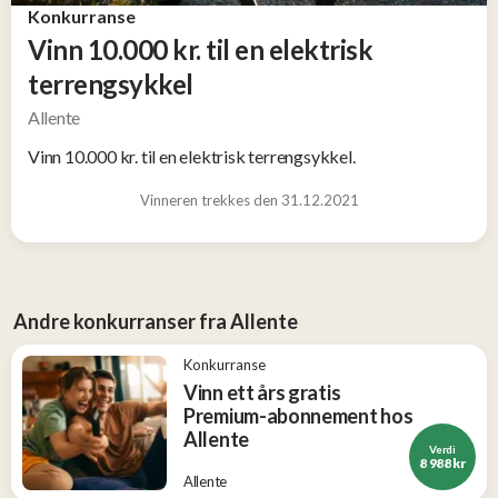
Tjen
Konkurranse
penger
Vinn 10.000 kr. til en elektrisk
13
terrengsykkel
Allente
Konkurranser
Vinn 10.000 kr. til en elektrisk terrengsykkel.
Populære
Vinneren trekkes den 31.12.2021
tilbud
Nye
tilbud
Andre konkurranser fra Allente
Konkurranse
Vinn ett års gratis
Premium-abonnement hos
Allente
Verdi
8 988 kr
Allente