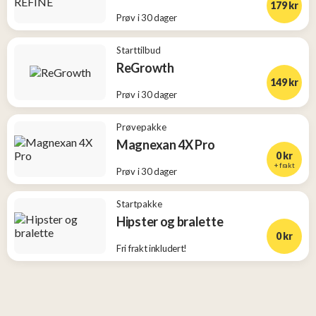
179 kr
Prøv i 30 dager
Starttilbud
ReGrowth
149 kr
Prøv i 30 dager
Prøvepakke
Magnexan 4X Pro
0 kr
+ frakt
Prøv i 30 dager
Startpakke
Hipster og bralette
0 kr
Fri frakt inkludert!