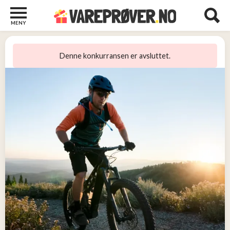
MENY
Barn
22
Denne konkurransen er avsluttet.
Barberhøvler
2
Bøker
31
Diverse
6
Elektronikk
10
Kosttilskudd
13
Skjønnhet
5
Streaming
2
Undertøy
2