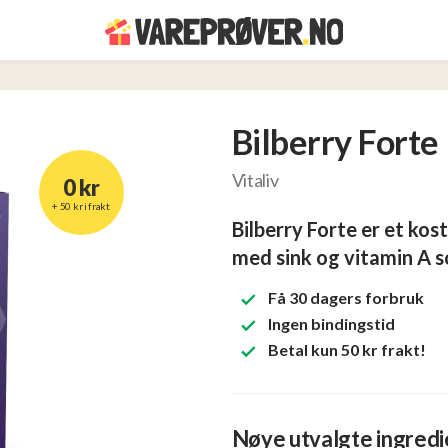
Bilberry Forte
Vitaliv
0 kr
+ 50 kr i frakt
Bilberry Forte er et ko
med sink og vitamin A s
Få 30 dagers forbruk
Ingen bindingstid
Betal kun 50 kr frakt!
Nøye utvalgte ingred