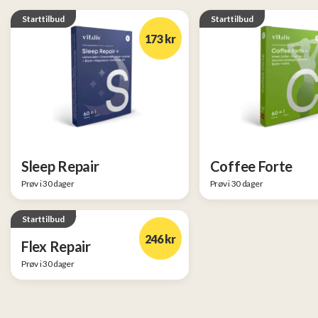
Starttilbud
Starttilbud
173 kr
Sleep Repair
Coffee Forte
Prøv i 30 dager
Prøv i 30 dager
Starttilbud
246 kr
Flex Repair
Prøv i 30 dager