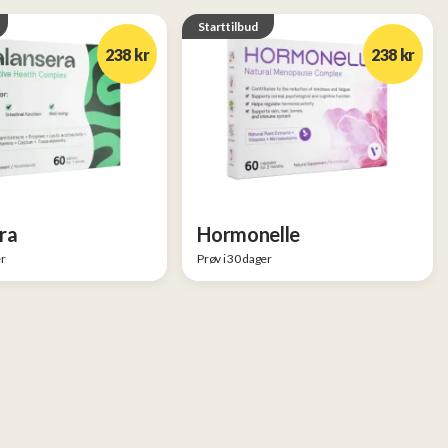
Starttilbud
238 kr
238 kr
ra
Hormonelle
er
Prøv i 30 dager