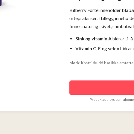
Bilberry Forte inneholder blåbæ
urtepraksiser. I tillegg innehol
finnes naturlig i øyet, samt utva
Sink og vitamin A
bidrar til 
Vitamin C, E og selen
bidrar 
Merk
: Kosttilskudd bør ikke erstatte 
Produktet tilbys som abonn