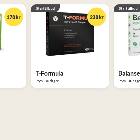
Starttilbud
Starttilbud
178 kr
238 kr
T-Formula
Balanse
Prøv i 30 dager
Prøv i 30 dag