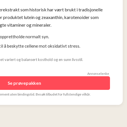
rekstrakt som historisk har vært brukt i tradisjonelle
der produktet lutein og zeaxanthin, karotenoider som
lgte vitaminer og mineraler.
å opprettholde normalt syn.
til å beskytte cellene mot oksidativt stress.
et variert og balansert kosthold og en sunn livsstil.
Annonselenke
Se prøvepakken
ement uten bindingstid.
Besøk tilbudet for fullstendige vilkår.