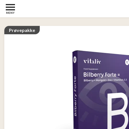
MENY
Barn
22
Prøvepakke
Barberhøvler
2
Bøker
31
Diverse
6
Elektronikk
10
Kosttilskudd
13
Skjønnhet
5
Streaming
2
Undertøy
2