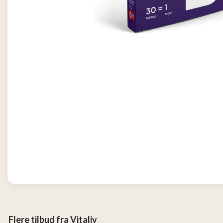
Tjen
penger
13
Konkurranser
Populære
tilbud
Nye
tilbud
Flere tilbud fra Vitaliv