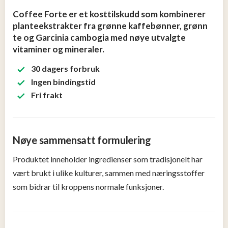
Tjen
Coffee Forte er et kosttilskudd som kombinerer
penger
planteekstrakter fra grønne kaffebønner, grønn
13
te og Garcinia cambogia med nøye utvalgte
vitaminer og mineraler.
Konkurranser
30 dagers forbruk
Ingen bindingstid
Populære
Fri frakt
tilbud
Nye
tilbud
Nøye sammensatt formulering
Produktet inneholder ingredienser som tradisjonelt har
vært brukt i ulike kulturer, sammen med næringsstoffer
som bidrar til kroppens normale funksjoner.