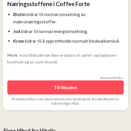
Næringsstoffene i Coffee Forte
Biotin
bidrar til normal omsetning av
makronæringsstoffer.
Jod
bidrar til normal energiomsetning.
Krom
bidrar til å opprettholde normalt blodsukkernivå.
Merk
: Kosttilskudd bør ikke erstatte et variert og balansert
kosthold og en sunn livsstil.
Annonselenke
Til tilbudet
Produktet tilbys som abonnement uten bindingstid.
Besøk tilbudet for
fullstendige vilkår.
Flere tilbud fra Vitaliv