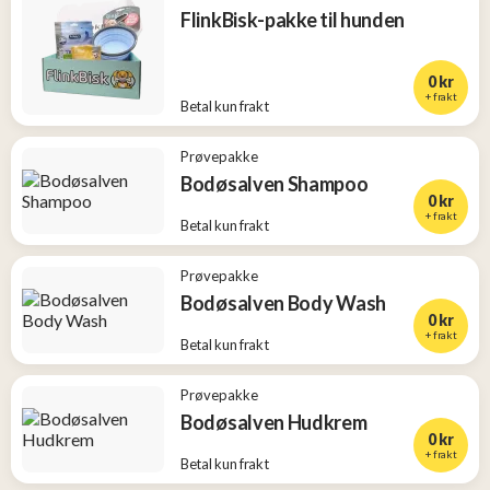
FlinkBisk-pakke til hunden
0 kr
+ frakt
Betal kun frakt
Prøvepakke
Bodøsalven Shampoo
0 kr
+ frakt
Betal kun frakt
Prøvepakke
Bodøsalven Body Wash
0 kr
+ frakt
Betal kun frakt
Prøvepakke
Bodøsalven Hudkrem
0 kr
+ frakt
Betal kun frakt