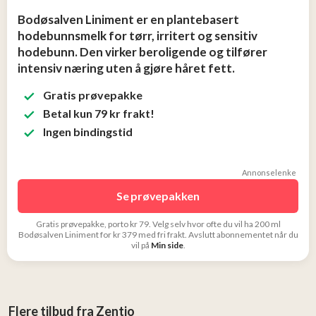
Tjen
Bodøsalven Liniment er en plantebasert
penger
hodebunnsmelk for tørr, irritert og sensitiv
13
hodebunn. Den virker beroligende og tilfører
intensiv næring uten å gjøre håret fett.
Konkurranser
Gratis prøvepakke
Betal kun 79 kr frakt!
Populære
Ingen bindingstid
tilbud
Annonselenke
Nye
tilbud
Se prøvepakken
Gratis prøvepakke, porto kr 79. Velg selv hvor ofte du vil ha 200 ml
Bodøsalven Liniment for kr 379 med fri frakt. Avslutt abonnementet når du
vil på
Min side
.
Flere tilbud fra Zentio