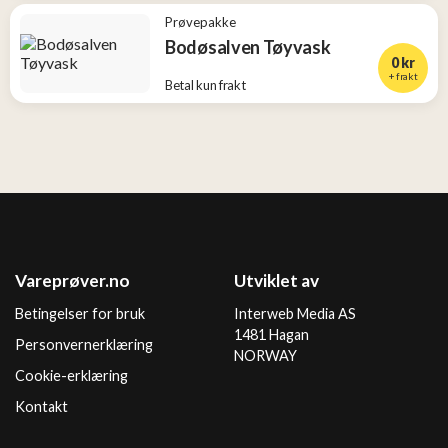
Prøvepakke
Bodøsalven Tøyvask
0 kr
+ frakt
Betal kun frakt
Vareprøver.no
Utviklet av
Betingelser for bruk
Interweb Media AS
1481 Hagan
Personvernerklæring
NORWAY
Cookie-erklæring
Kontakt